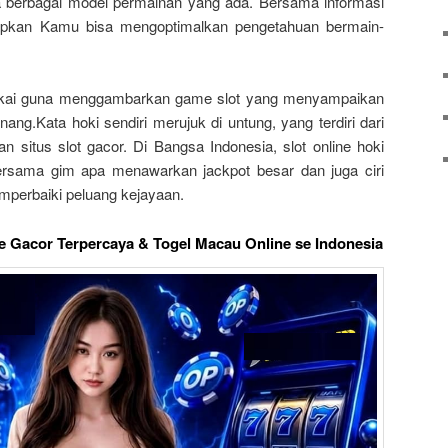
ga berbagai model permainan yang ada. Bersama informasi
rapkan Kamu bisa mengoptimalkan pengetahuan bermain-
dipakai guna menggambarkan game slot yang menyampaikan
ng.Kata hoki sendiri merujuk di untung, yang terdiri dari
an situs slot gacor. Di Bangsa Indonesia, slot online hoki
ersama gim apa menawarkan jackpot besar dan juga ciri
perbaiki peluang kejayaan.
e Gacor Terpercaya & Togel Macau Online se Indonesia