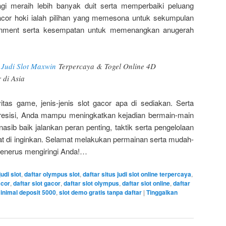
i meraih lebih banyak duit serta memperbaiki peluang
cor hoki ialah pilihan yang memesona untuk sekumpulan
ainment serta kesempatan untuk memenangkan anugerah
i
Judi Slot Maxwin
Terpercaya & Togel Online 4D
 di Asia
tas game, jenis-jenis slot gacor apa di sediakan. Serta
resisi, Anda mampu meningkatkan kejadian bermain-main
asib baik jalankan peran penting, taktik serta pengelolaan
at di inginkan. Selamat melakukan permainan serta mudah-
enerus mengiringi Anda!…
judi slot
,
daftar olympus slot
,
daftar situs judi slot online terpercaya
,
acor
,
daftar slot gacor
,
daftar slot olympus
,
daftar slot online
,
daftar
minimal deposit 5000
,
slot demo gratis tanpa daftar
|
Tinggalkan