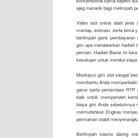
konvensional sama seperti bua
ajeg menarik bagi melimpah pe
Video slot online ialah jenis
mantap, animasi, serta tema
berlimpah garis pembayaran da
gim apa menawarkan hadiah besa
pemain. Hadiah Besar ini bisa
kesukaan untuk mereka siapa 
Meskipun gim slot sangat ber
membantu Anda memperbaiki pe
gacor serta persentase RTP 
baik untuk memperoleh kemba
biaya gim Anda sebelumnya mul
memudahkan Engkau menjauhi
permainan stabil menyenangk
Berlimpah kasino daring me