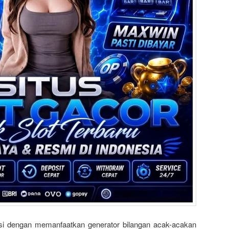
asi dengan memanfaatkan generator bilangan acak-acakan