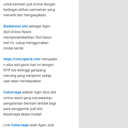
untuk bermain judi online dengan
berbagai pilihan permainan yang
menarik dan mengasyikkan.
Badakmas slot
sebagai Agen
Slot Online Resmi
mempersembahkan Slot Gacor
hari ini, cukup menggunakan
modal santai
https://roncoparts.com
merupaka
n situs slot gacor hari ini dengan
RTP live tertinggi gampang
menang yang menjamin setiap
user akan mendapatkan
Cakarnaga
adalah login situs slot
online resmi yang menawarkan
pengalaman bermain terbaik bagi
para penggemar judi slot
terpercaya akses mudah
Link
Cakarnaga
ialah Agen Judi