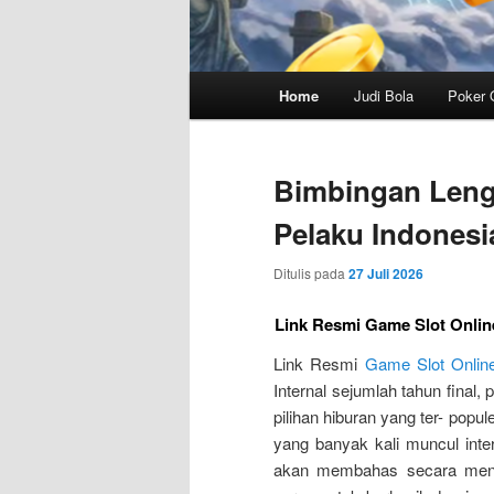
Menu
Home
Judi Bola
Poker 
utama
Bimbingan Lengk
Pelaku Indonesi
Ditulis pada
27 Juli 2026
Link Resmi Game Slot Onlin
Link Resmi
Game Slot Onlin
Internal sejumlah tahun final, 
pilihan hiburan yang ter- popul
yang banyak kali muncul intern
akan membahas secara menda