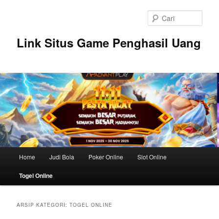
Langsung
Langsung
ke
ke
Cari
konten
konten
utama
sekunder
Link Situs Game Penghasil Uang
Menu
Home
Judi Bola
Poker Online
Slot Online
utama
Togel Online
ARSIP KATEGORI:
TOGEL ONLINE