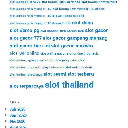
slot bonus 100 to 7x
slot bonus 200% di depan
slot bonus new member
slot bonus new member 100
slot bonus new member 100 di awal
slot bonus new member 100 di awal tanpa deposit
slot dana
slot bonus new member 100 di awal to 7x
slot demo pg
slot gacor
slot deposit 10rb bonus 15rb
slot gacor 777
slot gacor gampang menang
slot gacor hari ini
slot gacor maxwin
slot judi online
slot online gacor
slot online indonesia
slot online lapak pusat
slot online pragmatic play
slot online pragmatic play indonesia
slot online terbaik
slot resmi
slot terbaru
slot online terpercaya
slot thailand
slot terpercaya
ARSIP
Juli 2026
Juni 2026
Mei 2026
April 2026