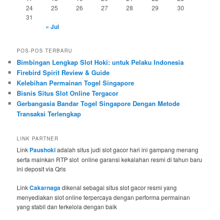
24
25
26
27
28
29
30
31
« Jul
POS-POS TERBARU
Bimbingan Lengkap Slot Hoki: untuk Pelaku Indonesia
Firebird Spirit Review & Guide
Kelebihan Permainan Togel Singapore
Bisnis Situs Slot Online Tergacor
Gerbangasia Bandar Togel Singapore Dengan Metode
Transaksi Terlengkap
LINK PARTNER
Link
Paushoki
adalah situs judi slot gacor hari ini gampang menang
serta mainkan RTP slot online garansi kekalahan resmi di tahun baru
ini deposit via Qris
Link
Cakarnaga
dikenal sebagai situs slot gacor resmi yang
menyediakan slot online terpercaya dengan performa permainan
yang stabil dan terkelola dengan baik