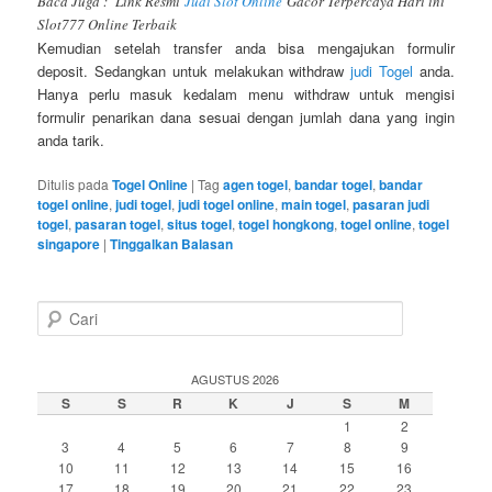
Baca Juga : Link Resmi
Judi Slot Online
Gacor Terpercaya Hari ini
Slot777 Online Terbaik
Kemudian setelah transfer anda bisa mengajukan formulir
deposit. Sedangkan untuk melakukan withdraw
judi Togel
anda.
Hanya perlu masuk kedalam menu withdraw untuk mengisi
formulir penarikan dana sesuai dengan jumlah dana yang ingin
anda tarik.
Ditulis pada
Togel Online
|
Tag
agen togel
,
bandar togel
,
bandar
togel online
,
judi togel
,
judi togel online
,
main togel
,
pasaran judi
togel
,
pasaran togel
,
situs togel
,
togel hongkong
,
togel online
,
togel
singapore
|
Tinggalkan Balasan
C
a
r
i
AGUSTUS 2026
S
S
R
K
J
S
M
1
2
3
4
5
6
7
8
9
10
11
12
13
14
15
16
17
18
19
20
21
22
23