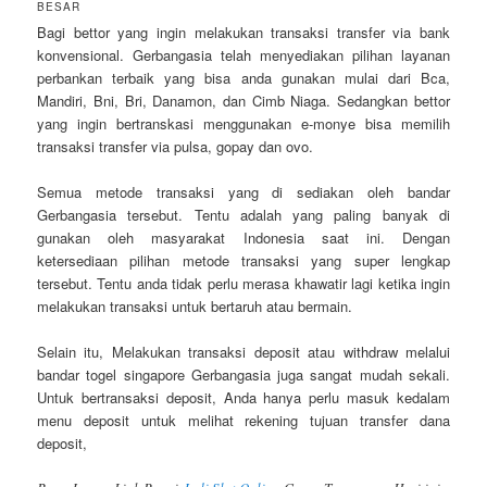
BESAR
Bagi bettor yang ingin melakukan transaksi transfer via bank
konvensional. Gerbangasia telah menyediakan pilihan layanan
perbankan terbaik yang bisa anda gunakan mulai dari Bca,
Mandiri, Bni, Bri, Danamon, dan Cimb Niaga. Sedangkan bettor
yang ingin bertranskasi menggunakan e-monye bisa memilih
transaksi transfer via pulsa, gopay dan ovo.
Semua metode transaksi yang di sediakan oleh bandar
Gerbangasia tersebut. Tentu adalah yang paling banyak di
gunakan oleh masyarakat Indonesia saat ini. Dengan
ketersediaan pilihan metode transaksi yang super lengkap
tersebut. Tentu anda tidak perlu merasa khawatir lagi ketika ingin
melakukan transaksi untuk bertaruh atau bermain.
Selain itu, Melakukan transaksi deposit atau withdraw melalui
bandar togel singapore Gerbangasia juga sangat mudah sekali.
Untuk bertransaksi deposit, Anda hanya perlu masuk kedalam
menu deposit untuk melihat rekening tujuan transfer dana
deposit,