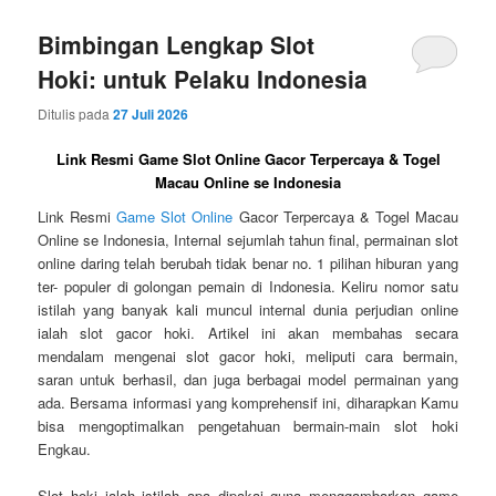
Bimbingan Lengkap Slot
Hoki: untuk Pelaku Indonesia
Ditulis pada
27 Juli 2026
Link Resmi Game Slot Online Gacor Terpercaya & Togel
Macau Online se Indonesia
Link Resmi
Game Slot Online
Gacor Terpercaya & Togel Macau
Online se Indonesia, Internal sejumlah tahun final, permainan slot
online daring telah berubah tidak benar no. 1 pilihan hiburan yang
ter- populer di golongan pemain di Indonesia. Keliru nomor satu
istilah yang banyak kali muncul internal dunia perjudian online
ialah slot gacor hoki. Artikel ini akan membahas secara
mendalam mengenai slot gacor hoki, meliputi cara bermain,
saran untuk berhasil, dan juga berbagai model permainan yang
ada. Bersama informasi yang komprehensif ini, diharapkan Kamu
bisa mengoptimalkan pengetahuan bermain-main slot hoki
Engkau.
Slot hoki ialah istilah apa dipakai guna menggambarkan game