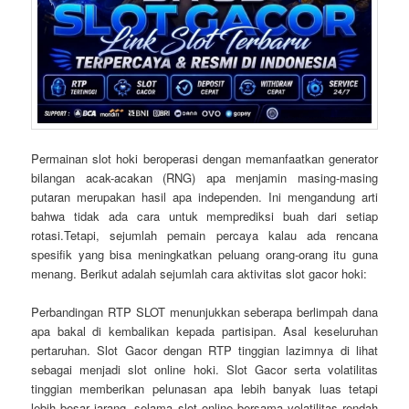
Permainan slot hoki beroperasi dengan memanfaatkan generator
bilangan acak-acakan (RNG) apa menjamin masing-masing
putaran merupakan hasil apa independen. Ini mengandung arti
bahwa tidak ada cara untuk memprediksi buah dari setiap
rotasi.Tetapi, sejumlah pemain percaya kalau ada rencana
spesifik yang bisa meningkatkan peluang orang-orang itu guna
menang. Berikut adalah sejumlah cara aktivitas slot gacor hoki:
Perbandingan RTP SLOT menunjukkan seberapa berlimpah dana
apa bakal di kembalikan kepada partisipan. Asal keseluruhan
pertaruhan. Slot Gacor dengan RTP tinggian lazimnya di lihat
sebagai menjadi slot online hoki. Slot Gacor serta volatilitas
tinggian memberikan pelunasan apa lebih banyak luas tetapi
lebih besar jarang, selama slot online bersama volatilitas rendah