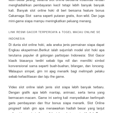
menghadiahkan pembayaran kecil tetapi lebih banyak banyak
kali. Banyak slot online hoki di beri bersama feature bonus
Cakarnaga Slot sama seperti putaran gratis, ikon wild. Dan juga
mini-game siapa mampu meningkatkan peluang menang.
LINK RESMI GACOR TERPERCAYA & TOGEL MACAU ONLINE SE
INDONESIA
Di dunia slot online hoki, ada aneka jenis permainan siapa dapat
Engkau eksperimen.Berikut ialah sejumlah model slot hoki apa
terutama populer di golongan partisipan Indonesia: Slot Gacor
klasik biasanya terdiri sebab tiga roll dan memiliki simbol
konvensional sama seperti buah-buahan, bilangan, dan lonceng.
Walaupun simpel, gim ini ajeg menarik bagi melimpah pelaku
sebab kefasilitasan dan laju the game.
Video slot online ialah jenis slot siapa lebih banyak terbaru.
Dengan grafik apa lebih mantap, animasi, serta tema yang
bermacam-macam. Game ini sering kali menyediakan berlimpah
garis pembayaran dan fitur bonus siapa menarik. Slot Online
progresif ialah gim apa menawarkan hadiah besar yang lanjut