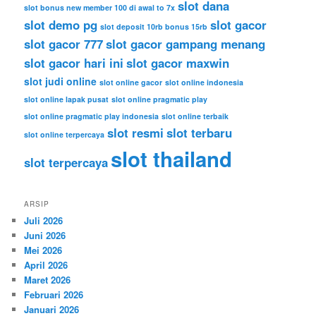
slot dana
slot bonus new member 100 di awal to 7x
slot demo pg
slot gacor
slot deposit 10rb bonus 15rb
slot gacor 777
slot gacor gampang menang
slot gacor hari ini
slot gacor maxwin
slot judi online
slot online gacor
slot online indonesia
slot online lapak pusat
slot online pragmatic play
slot online pragmatic play indonesia
slot online terbaik
slot resmi
slot terbaru
slot online terpercaya
slot thailand
slot terpercaya
ARSIP
Juli 2026
Juni 2026
Mei 2026
April 2026
Maret 2026
Februari 2026
Januari 2026