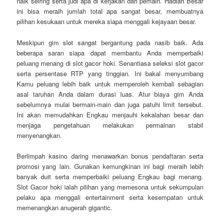
naik seiring serta judi apa di kerjakan dari pemain. Hadiah Besar
ini bisa meraih jumlah total apa sangat besar, membuatnya
pilihan kesukaan untuk mereka siapa menggali kejayaan besar.
Meskipun gim slot sangat bergantung pada nasib baik. Ada
beberapa saran siapa dapat membantu Anda memperbaiki
peluang menang di slot gacor hoki. Senantiasa seleksi slot gacor
serta persentase RTP yang tinggian. Ini bakal menyumbang
Kamu peluang lebih baik untuk memperoleh kembali sebagian
asal taruhan Anda dalam durasi luas. Atur biaya gim Anda
sebelumnya mulai bermain-main dan juga patuhi limit tersebut.
Ini akan memudahkan Engkau menjauhi kekalahan besar dan
menjaga pengetahuan melakukan permainan stabil
menyenangkan.
Berlimpah kasino daring menawarkan bonus pendaftaran serta
promosi yang lain. Gunakan kemungkinan ini bagi meraih lebih
banyak duit serta memperbaiki peluang Engkau bagi menang.
Slot Gacor hoki ialah pilihan yang memesona untuk sekumpulan
pelaku apa menggali entertainment serta kesempatan untuk
memenangkan anugerah gigantic.