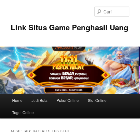
Langsung
Langsung
ke
ke
Cari
konten
konten
utama
sekunder
Link Situs Game Penghasil Uang
Menu
Home
Judi Bola
Poker Online
Slot Online
utama
Togel Online
ARSIP TAG:
DAFTAR SITUS SLOT