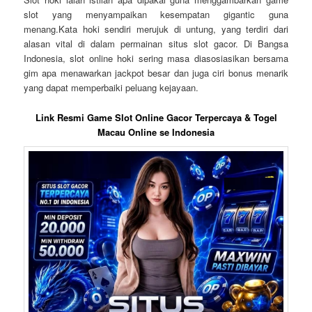
slot yang menyampaikan kesempatan gigantic guna
menang.Kata hoki sendiri merujuk di untung, yang terdiri dari
alasan vital di dalam permainan situs slot gacor. Di Bangsa
Indonesia, slot online hoki sering masa diasosiasikan bersama
gim apa menawarkan jackpot besar dan juga ciri bonus menarik
yang dapat memperbaiki peluang kejayaan.
Link Resmi Game Slot Online Gacor Terpercaya & Togel
Macau Online se Indonesia