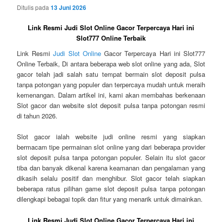
Ditulis pada
13 Juni 2026
Link Resmi Judi Slot Online Gacor Terpercaya Hari ini
Slot777 Online Terbaik
Link Resmi
Judi Slot Online
Gacor Terpercaya Hari ini Slot777
Online Terbaik, Di antara beberapa web slot online yang ada, Slot
gacor telah jadi salah satu tempat bermain slot deposit pulsa
tanpa potongan yang populer dan terpercaya mudah untuk meraih
kemenangan. Dalam artikel ini, kami akan membahas berkenaan
Slot gacor dan website slot deposit pulsa tanpa potongan resmi
di tahun 2026.
Slot gacor ialah website judi online resmi yang siapkan
bermacam tipe permainan slot online yang dari beberapa provider
slot deposit pulsa tanpa potongan populer. Selain itu slot gacor
tiba dan banyak dikenal karena keamanan dan pengalaman yang
dikasih selalu positif dan menghibur. Slot gacor telah siapkan
beberapa ratus pilihan game slot deposit pulsa tanpa potongan
dilengkapi bebagai topik dan fitur yang menarik untuk dimainkan.
Link Resmi Judi Slot Online Gacor Terpercaya Hari ini