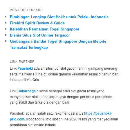
POS-POS TERBARU
Bimbingan Lengkap Slot Hoki: untuk Pelaku Indonesia
Firebird Spirit Review & Guide
Kelebihan Permainan Togel Singapore
Bisnis Situs Slot Online Tergacor
Gerbangasia Bandar Togel Singapore Dengan Metode
Transaksi Terlengkap
LINK PARTNER
Link
Paushoki
adalah situs judi slot gacor hari ini gampang menang
serta mainkan RTP slot online garansi kekalahan resmi di tahun baru
ini deposit via Qris
Link
Cakarnaga
dikenal sebagai situs slot gacor resmi yang
menyediakan slot online terpercaya dengan performa permainan
yang stabil dan terkelola dengan baik
Paushoki adalah salah satu rekomendasi situs
https://paushoki-
prio.com/
slot gacor & toto slot online 2026 resmi yang menyediakan
permainan slot online terbaik