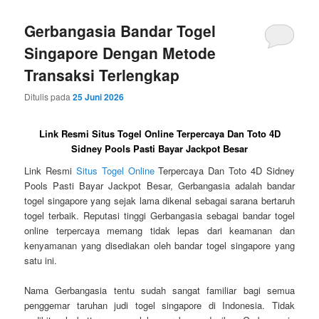
Gerbangasia Bandar Togel
Singapore Dengan Metode
Transaksi Terlengkap
Ditulis pada
25 Juni 2026
Link Resmi Situs Togel Online Terpercaya Dan Toto 4D
Sidney Pools Pasti Bayar Jackpot Besar
Link Resmi
Situs Togel Online
Terpercaya Dan Toto 4D Sidney
Pools Pasti Bayar Jackpot Besar, Gerbangasia adalah bandar
togel singapore yang sejak lama dikenal sebagai sarana bertaruh
togel terbaik. Reputasi tinggi Gerbangasia sebagai bandar togel
online terpercaya memang tidak lepas dari keamanan dan
kenyamanan yang disediakan oleh bandar togel singapore yang
satu ini.
Nama Gerbangasia tentu sudah sangat familiar bagi semua
penggemar taruhan judi togel singapore di Indonesia. Tidak