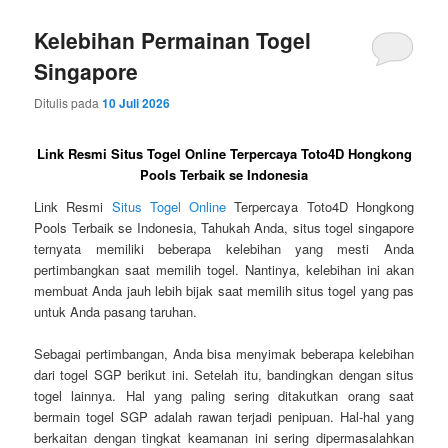
Kelebihan Permainan Togel
Singapore
Ditulis pada
10 Juli 2026
Link Resmi Situs Togel Online Terpercaya Toto4D Hongkong
Pools Terbaik se Indonesia
Link Resmi
Situs Togel Online
Terpercaya Toto4D Hongkong
Pools Terbaik se Indonesia, Tahukah Anda, situs togel singapore
ternyata memiliki beberapa kelebihan yang mesti Anda
pertimbangkan saat memilih togel. Nantinya, kelebihan ini akan
membuat Anda jauh lebih bijak saat memilih situs togel yang pas
untuk Anda pasang taruhan.
Sebagai pertimbangan, Anda bisa menyimak beberapa kelebihan
dari togel SGP berikut ini. Setelah itu, bandingkan dengan situs
togel lainnya. Hal yang paling sering ditakutkan orang saat
bermain togel SGP adalah rawan terjadi penipuan. Hal-hal yang
berkaitan dengan tingkat keamanan ini sering dipermasalahkan