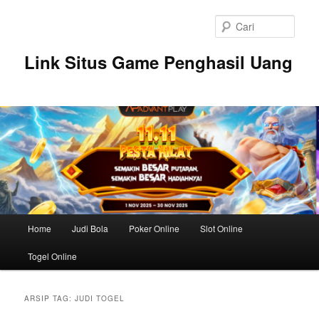
Langsung
Langsung
ke
ke
Cari
konten
konten
utama
sekunder
Link Situs Game Penghasil Uang
Menu
Home
Judi Bola
Poker Online
Slot Online
utama
Togel Online
ARSIP TAG:
JUDI TOGEL