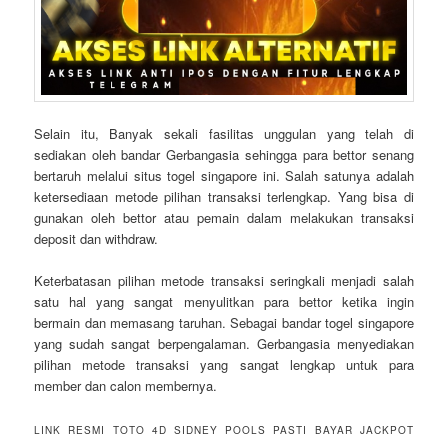
Selain itu, Banyak sekali fasilitas unggulan yang telah di
sediakan oleh bandar Gerbangasia sehingga para bettor senang
bertaruh melalui situs togel singapore ini. Salah satunya adalah
ketersediaan metode pilihan transaksi terlengkap. Yang bisa di
gunakan oleh bettor atau pemain dalam melakukan transaksi
deposit dan withdraw.
Keterbatasan pilihan metode transaksi seringkali menjadi salah
satu hal yang sangat menyulitkan para bettor ketika ingin
bermain dan memasang taruhan. Sebagai bandar togel singapore
yang sudah sangat berpengalaman. Gerbangasia menyediakan
pilihan metode transaksi yang sangat lengkap untuk para
member dan calon membernya.
LINK RESMI TOTO 4D SIDNEY POOLS PASTI BAYAR JACKPOT