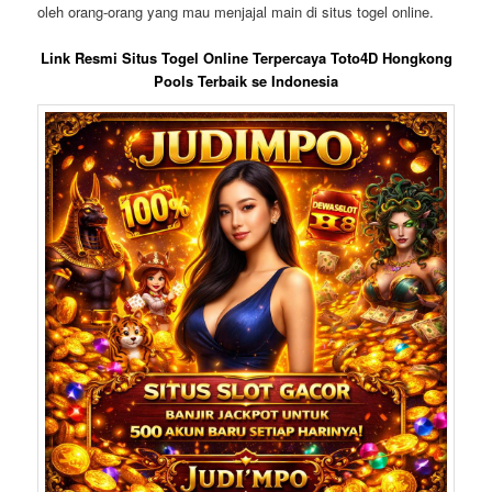
oleh orang-orang yang mau menjajal main di situs togel online.
Link Resmi Situs Togel Online Terpercaya Toto4D Hongkong
Pools Terbaik se Indonesia