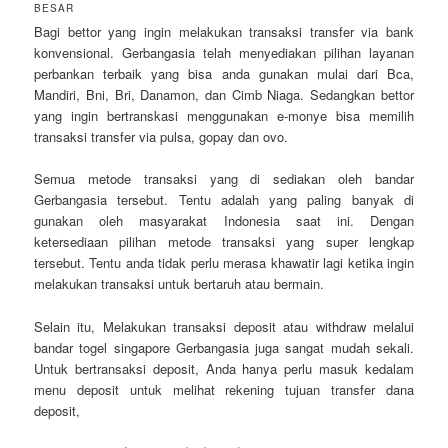
BESAR
Bagi bettor yang ingin melakukan transaksi transfer via bank
konvensional. Gerbangasia telah menyediakan pilihan layanan
perbankan terbaik yang bisa anda gunakan mulai dari Bca,
Mandiri, Bni, Bri, Danamon, dan Cimb Niaga. Sedangkan bettor
yang ingin bertranskasi menggunakan e-monye bisa memilih
transaksi transfer via pulsa, gopay dan ovo.
Semua metode transaksi yang di sediakan oleh bandar
Gerbangasia tersebut. Tentu adalah yang paling banyak di
gunakan oleh masyarakat Indonesia saat ini. Dengan
ketersediaan pilihan metode transaksi yang super lengkap
tersebut. Tentu anda tidak perlu merasa khawatir lagi ketika ingin
melakukan transaksi untuk bertaruh atau bermain.
Selain itu, Melakukan transaksi deposit atau withdraw melalui
bandar togel singapore Gerbangasia juga sangat mudah sekali.
Untuk bertransaksi deposit, Anda hanya perlu masuk kedalam
menu deposit untuk melihat rekening tujuan transfer dana
deposit,