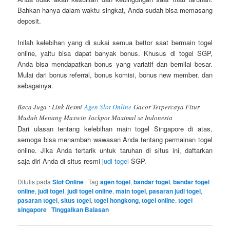
Bahkan hanya dalam waktu singkat, Anda sudah bisa memasang
deposit.
Inilah kelebihan yang di sukai semua bettor saat bermain togel
online, yaitu bisa dapat banyak bonus. Khusus di togel SGP,
Anda bisa mendapatkan bonus yang variatif dan bernilai besar.
Mulai dari bonus referral, bonus komisi, bonus new member, dan
sebagainya.
Baca Juga : Link Resmi
Agen Slot Online
Gacor Terpercaya Fitur
Mudah Menang Maxwin Jackpot Maximal se Indonesia
Dari ulasan tentang kelebihan main togel Singapore di atas,
semoga bisa menambah wawasan Anda tentang permainan togel
online. Jika Anda tertarik untuk taruhan di situs ini, daftarkan
saja diri Anda di situs resmi
judi togel
SGP.
Ditulis pada
Slot Online
|
Tag
agen togel
,
bandar togel
,
bandar togel
online
,
judi togel
,
judi togel online
,
main togel
,
pasaran judi togel
,
pasaran togel
,
situs togel
,
togel hongkong
,
togel online
,
togel
singapore
|
Tinggalkan Balasan