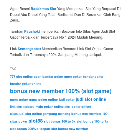
Agen Resmi
Badakmas Slot
Yang Merupakan Slot Yang Berpusat DI
Dubai Abu Dhabi Yang Telah Berlisensi Dan Di Resmikan Oleh Bang
Zeus..
Taruhan
Paushoki
memberikan Bocoran Info Situs Agen Judi Slot
Gacor Terbaik dan Terpercaya No 1 2024 Mudah Menang.
Link
Semongkobet
Memberikan Bocoran Link Slot Online Gacor
Terbaik dan Terpercaya 2024 Gampang Menang Jackpot.
TAG
777 slot online
agen bandar poker
agen poker
bandar poker
bandar poker online
bonus new member 100% (slot game)
judi slot online
game poker
game poker online
judi poker
link slot terbaru
main poker
online slot
poker online
situs judi slot online gampang menang bonus new member 100
slot88
situs poker
slot bonus 100 to 3x
slot bonus 100 to 7x
slot bonus 200% di depan
slot bonus new member