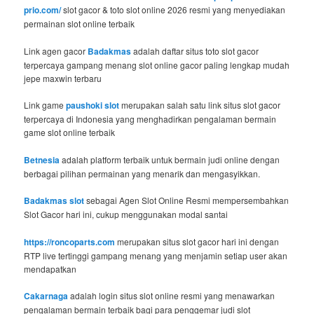
prio.com/
slot gacor & toto slot online 2026 resmi yang menyediakan
permainan slot online terbaik
Link agen gacor
Badakmas
adalah daftar situs toto slot gacor
terpercaya gampang menang slot online gacor paling lengkap mudah
jepe maxwin terbaru
Link game
paushoki slot
merupakan salah satu link situs slot gacor
terpercaya di Indonesia yang menghadirkan pengalaman bermain
game slot online terbaik
Betnesia
adalah platform terbaik untuk bermain judi online dengan
berbagai pilihan permainan yang menarik dan mengasyikkan.
Badakmas slot
sebagai Agen Slot Online Resmi mempersembahkan
Slot Gacor hari ini, cukup menggunakan modal santai
https://roncoparts.com
merupakan situs slot gacor hari ini dengan
RTP live tertinggi gampang menang yang menjamin setiap user akan
mendapatkan
Cakarnaga
adalah login situs slot online resmi yang menawarkan
pengalaman bermain terbaik bagi para penggemar judi slot