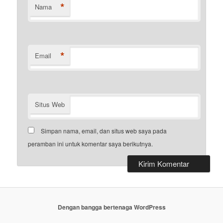
*
Nama
*
Email
Situs Web
Simpan nama, email, dan situs web saya pada
peramban ini untuk komentar saya berikutnya.
Dengan bangga bertenaga WordPress