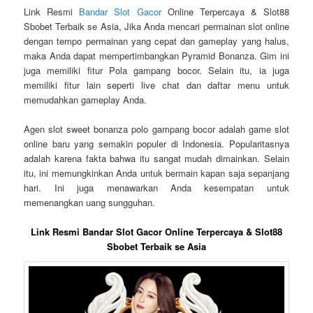
Link Resmi
Bandar Slot Gacor
Online Terpercaya & Slot88
Sbobet Terbaik se Asia, Jika Anda mencari permainan slot online
dengan tempo permainan yang cepat dan gameplay yang halus,
maka Anda dapat mempertimbangkan Pyramid Bonanza. Gim ini
juga memiliki fitur Pola gampang bocor. Selain itu, ia juga
memiliki fitur lain seperti live chat dan daftar menu untuk
memudahkan gameplay Anda.
Agen slot sweet bonanza polo gampang bocor adalah game slot
online baru yang semakin populer di Indonesia. Popularitasnya
adalah karena fakta bahwa itu sangat mudah dimainkan. Selain
itu, ini memungkinkan Anda untuk bermain kapan saja sepanjang
hari. Ini juga menawarkan Anda kesempatan untuk
memenangkan uang sungguhan.
Link Resmi Bandar Slot Gacor Online Terpercaya & Slot88
Sbobet Terbaik se Asia