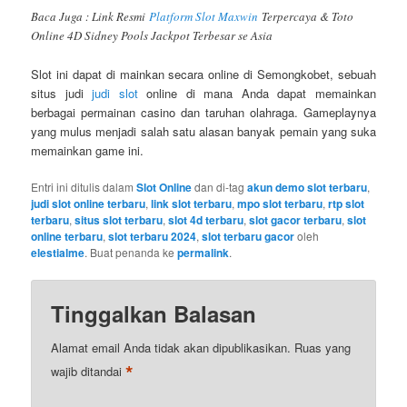
Baca Juga : Link Resmi
Platform Slot Maxwin
Terpercaya & Toto
Online 4D Sidney Pools Jackpot Terbesar se Asia
Slot ini dapat di mainkan secara online di Semongkobet, sebuah
situs judi
judi slot
online di mana Anda dapat memainkan
berbagai permainan casino dan taruhan olahraga. Gameplaynya
yang mulus menjadi salah satu alasan banyak pemain yang suka
memainkan game ini.
Entri ini ditulis dalam
Slot Online
dan di-tag
akun demo slot terbaru
,
judi slot online terbaru
,
link slot terbaru
,
mpo slot terbaru
,
rtp slot
terbaru
,
situs slot terbaru
,
slot 4d terbaru
,
slot gacor terbaru
,
slot
online terbaru
,
slot terbaru 2024
,
slot terbaru gacor
oleh
elestialme
. Buat penanda ke
permalink
.
Tinggalkan Balasan
Alamat email Anda tidak akan dipublikasikan.
Ruas yang
*
wajib ditandai