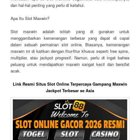
dan hal-hal penting yang perlu di ketahui.
Apa Itu Slot Maxwin?
Slot maxwin adalah istilah yang di gunakan untuk
menggambarkan kemenangan terbesar yang dapat di capai
dalam sebuah permainan slot online. Biasanya, kemenangan
maxwin ini di kaitkan dengan fitur-fitur khusus seperti free spins,
multiplier, atau jackpot progresif. Namun, perlu di ingat bahwa
peluang untuk mendapatkan maxwin sangat kecil dan bersifat
acak.
Link Resmi Situs Slot Online Terpercaya Gampang Maxwin
Jackpot Terbesar se Asia