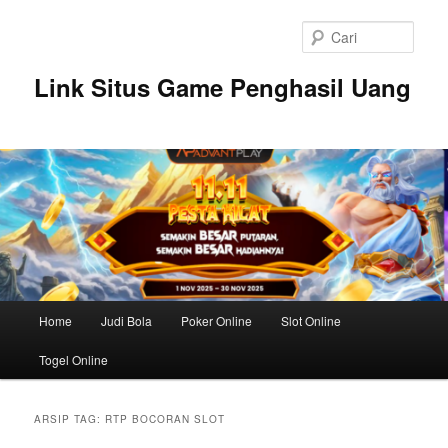
Langsung
Langsung
ke
ke
Cari
konten
konten
utama
sekunder
Link Situs Game Penghasil Uang
Menu
Home
Judi Bola
Poker Online
Slot Online
utama
Togel Online
ARSIP TAG:
RTP BOCORAN SLOT