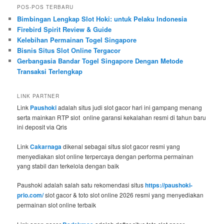
POS-POS TERBARU
Bimbingan Lengkap Slot Hoki: untuk Pelaku Indonesia
Firebird Spirit Review & Guide
Kelebihan Permainan Togel Singapore
Bisnis Situs Slot Online Tergacor
Gerbangasia Bandar Togel Singapore Dengan Metode
Transaksi Terlengkap
LINK PARTNER
Link
Paushoki
adalah situs judi slot gacor hari ini gampang menang
serta mainkan RTP slot online garansi kekalahan resmi di tahun baru
ini deposit via Qris
Link
Cakarnaga
dikenal sebagai situs slot gacor resmi yang
menyediakan slot online terpercaya dengan performa permainan
yang stabil dan terkelola dengan baik
Paushoki adalah salah satu rekomendasi situs
https://paushoki-
prio.com/
slot gacor & toto slot online 2026 resmi yang menyediakan
permainan slot online terbaik