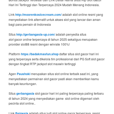
Hari Ini Tertinggi dan Terpercaya 2024 Mudah Menang Indonesia.
Link
http://moorenkosicecream.com/
adalah slot online resmi yang
menyediakan link alternatif untuk akses slot yang lancar dan aman
bagi para pemain di Indonesia
Situs
http://gerbangasia-up.com/
adalah penyedia situs
slot
gacor
online
terpercaya di tahun 2025 sekaligus merupakan
provider slot88 resmi dengan winrate 100%!
Platform
https://badakmasfun.shop
daftar situs slot gacor hari ini
yang terpercaya serta dikelola tim professional dari PG Soft slot gacor
dengan tingkat RTP jackpot slot maxwin tertinggi
Agen
Paushoki
merupakan situs slot online terbaik saat ini, yang
menyediakan permainan slot gacor pasti akan memberikan kamu
banyak keuntungan.
Situs
gerbangasia
slot gacor hari ini paling terpercaya paling terbaru
di tahun 2024 yang menyediakan game slot online digemari oleh
pecinta slot online..
Link
Betnesia
adalah situs judi slot online gacor terpercaya resmi