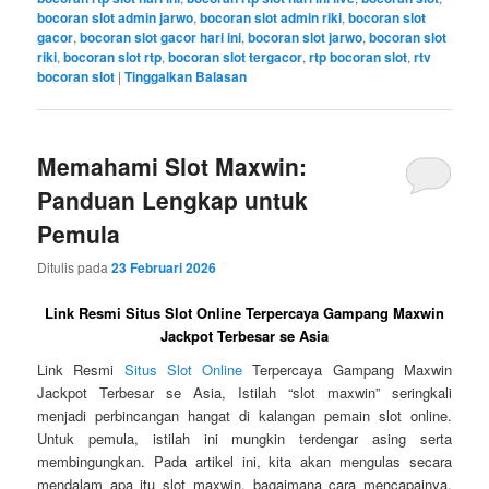
bocoran slot admin jarwo
,
bocoran slot admin riki
,
bocoran slot
gacor
,
bocoran slot gacor hari ini
,
bocoran slot jarwo
,
bocoran slot
riki
,
bocoran slot rtp
,
bocoran slot tergacor
,
rtp bocoran slot
,
rtv
bocoran slot
|
Tinggalkan Balasan
Memahami Slot Maxwin:
Panduan Lengkap untuk
Pemula
Ditulis pada
23 Februari 2026
Link Resmi Situs Slot Online Terpercaya Gampang Maxwin
Jackpot Terbesar se Asia
Link Resmi
Situs Slot Online
Terpercaya Gampang Maxwin
Jackpot Terbesar se Asia, Istilah “slot maxwin” seringkali
menjadi perbincangan hangat di kalangan pemain slot online.
Untuk pemula, istilah ini mungkin terdengar asing serta
membingungkan. Pada artikel ini, kita akan mengulas secara
mendalam apa itu slot maxwin, bagaimana cara mencapainya,