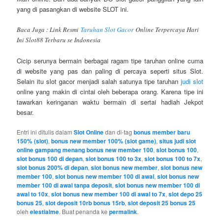
yang di pasangkan di website SLOT ini.
Baca Juga : Link Resmi
Taruhan Slot Gacor
Online Terpercaya Hari
Ini Slot88 Terbaru se Indonesia
Cicip serunya bermain berbagai ragam tipe taruhan online cuma
di website yang pas dan paling di percaya seperti situs Slot.
Selain itu slot gacor menjadi salah satunya tipe taruhan
judi slot
online yang makin di cintai oleh beberapa orang. Karena tipe ini
tawarkan keringanan waktu bermain di sertai hadiah Jekpot
besar.
Entri ini ditulis dalam
Slot Online
dan di-tag
bonus member baru
150% (slot)
,
bonus new member 100% (slot game)
,
situs judi slot
online gampang menang bonus new member 100
,
slot bonus 100
,
slot bonus 100 di depan
,
slot bonus 100 to 3x
,
slot bonus 100 to 7x
,
slot bonus 200% di depan
,
slot bonus new member
,
slot bonus new
member 100
,
slot bonus new member 100 di awal
,
slot bonus new
member 100 di awal tanpa deposit
,
slot bonus new member 100 di
awal to 10x
,
slot bonus new member 100 di awal to 7x
,
slot depo 25
bonus 25
,
slot deposit 10rb bonus 15rb
,
slot deposit 25 bonus 25
oleh
elestialme
. Buat penanda ke
permalink
.