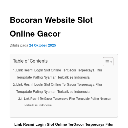
Bocoran Website Slot
Online Gacor
Ditulis pada
24 Oktober 2025
Table of Contents
Link Resmi Login Slot Online TerGacor Terpercaya Fitur
Terupdate Paling Nyaman Terbaik se Indonesia
Link Resmi Login Slot Online TerGacor Terpercaya Fitur
Terupdate Paling Nyaman Terbaik se Indonesia
Link Resmi TerGacor Terpercaya Fitur Terupdate Paling Nyaman
Terbaik se Indonesia
Link Resmi Login Slot Online TerGacor Terpercaya Fitur