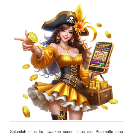
Sejumlah situs itu tawarkan seperti situs slot Pragmatic atau