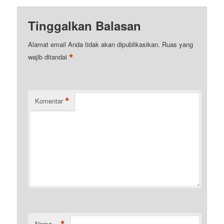
Tinggalkan Balasan
Alamat email Anda tidak akan dipublikasikan.
Ruas yang
*
wajib ditandai
*
Komentar
*
Nama