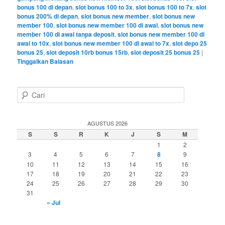
bonus 100 di depan
,
slot bonus 100 to 3x
,
slot bonus 100 to 7x
,
slot
bonus 200% di depan
,
slot bonus new member
,
slot bonus new
member 100
,
slot bonus new member 100 di awal
,
slot bonus new
member 100 di awal tanpa deposit
,
slot bonus new member 100 di
awal to 10x
,
slot bonus new member 100 di awal to 7x
,
slot depo 25
bonus 25
,
slot deposit 10rb bonus 15rb
,
slot deposit 25 bonus 25
|
Tinggalkan Balasan
C
a
r
i
AGUSTUS 2026
S
S
R
K
J
S
M
1
2
3
4
5
6
7
8
9
10
11
12
13
14
15
16
17
18
19
20
21
22
23
24
25
26
27
28
29
30
31
« Jul