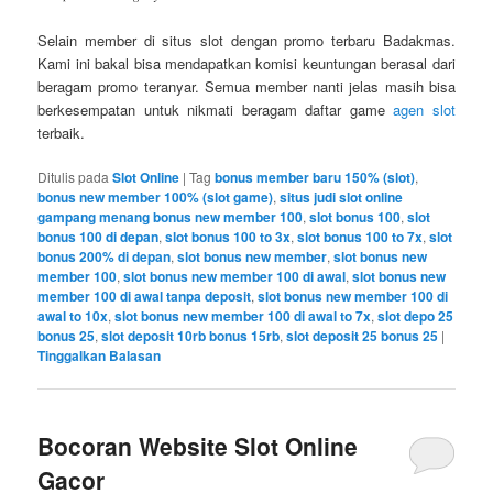
Selain member di situs slot dengan promo terbaru Badakmas.
Kami ini bakal bisa mendapatkan komisi keuntungan berasal dari
beragam promo teranyar. Semua member nanti jelas masih bisa
berkesempatan untuk nikmati beragam daftar game
agen slot
terbaik.
Ditulis pada
Slot Online
|
Tag
bonus member baru 150% (slot)
,
bonus new member 100% (slot game)
,
situs judi slot online
gampang menang bonus new member 100
,
slot bonus 100
,
slot
bonus 100 di depan
,
slot bonus 100 to 3x
,
slot bonus 100 to 7x
,
slot
bonus 200% di depan
,
slot bonus new member
,
slot bonus new
member 100
,
slot bonus new member 100 di awal
,
slot bonus new
member 100 di awal tanpa deposit
,
slot bonus new member 100 di
awal to 10x
,
slot bonus new member 100 di awal to 7x
,
slot depo 25
bonus 25
,
slot deposit 10rb bonus 15rb
,
slot deposit 25 bonus 25
|
Tinggalkan Balasan
Bocoran Website Slot Online
Gacor