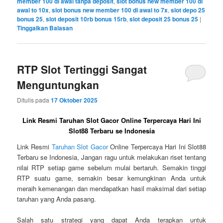
member 100 di awal tanpa deposit
,
slot bonus new member 100 di
awal to 10x
,
slot bonus new member 100 di awal to 7x
,
slot depo 25
bonus 25
,
slot deposit 10rb bonus 15rb
,
slot deposit 25 bonus 25
|
Tinggalkan Balasan
RTP Slot Tertinggi Sangat
Menguntungkan
Ditulis pada
17 Oktober 2025
Link Resmi Taruhan Slot Gacor Online Terpercaya Hari Ini
Slot88 Terbaru se Indonesia
Link Resmi
Taruhan Slot Gacor
Online Terpercaya Hari Ini Slot88
Terbaru se Indonesia, Jangan ragu untuk melakukan riset tentang
nilai RTP setiap game sebelum mulai bertaruh. Semakin tinggi
RTP suatu game, semakin besar kemungkinan Anda untuk
meraih kemenangan dan mendapatkan hasil maksimal dari setiap
taruhan yang Anda pasang.
Salah satu strategi yang dapat Anda terapkan untuk