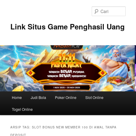
Langsung
Langsung
ke
ke
Cari
konten
konten
utama
sekunder
Link Situs Game Penghasil Uang
Menu
Home
Judi Bola
Poker Online
Slot Online
utama
Togel Online
ARSIP TAG:
SLOT BONUS NEW MEMBER 100 DI AWAL TANPA
DEPOSIT