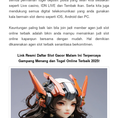
seperti Live casino, IDN LIVE dan Tembak ikan. Serta kita juga
mendukung semua digital telekomunikasi yang anda gunakan
kala bermain slot demo seperti iOS, Android dan PC.
Keuntungan paling baik lain bila join jadi member agen judi slot
online terbaik adalah bikin anda mampu memainkan judi slot
online kapanpun bersama dengan mudah. Hal demikian
dikarenakan agen slot terbaik senantiasa berkomitmen.
Link Resmi Daftar Slot Gacor Malam Ini Terpercaya
Gampang Menang dan Togel Online Terbaik 2025!