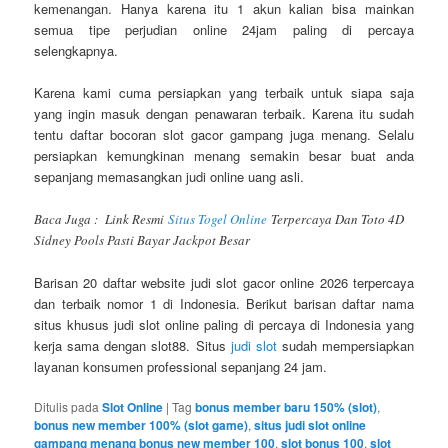
kemenangan. Hanya karena itu 1 akun kalian bisa mainkan
semua tipe perjudian online 24jam paling di percaya
selengkapnya.
Karena kami cuma persiapkan yang terbaik untuk siapa saja
yang ingin masuk dengan penawaran terbaik. Karena itu sudah
tentu daftar bocoran slot gacor gampang juga menang. Selalu
persiapkan kemungkinan menang semakin besar buat anda
sepanjang memasangkan judi online uang asli.
Baca Juga : Link Resmi
Situs Togel Online
Terpercaya Dan Toto 4D
Sidney Pools Pasti Bayar Jackpot Besar
Barisan 20 daftar website judi slot gacor online 2026 terpercaya
dan terbaik nomor 1 di Indonesia. Berikut barisan daftar nama
situs khusus judi slot online paling di percaya di Indonesia yang
kerja sama dengan slot88. Situs
judi slot
sudah mempersiapkan
layanan konsumen professional sepanjang 24 jam.
Ditulis pada
Slot Online
|
Tag
bonus member baru 150% (slot)
,
bonus new member 100% (slot game)
,
situs judi slot online
gampang menang bonus new member 100
,
slot bonus 100
,
slot