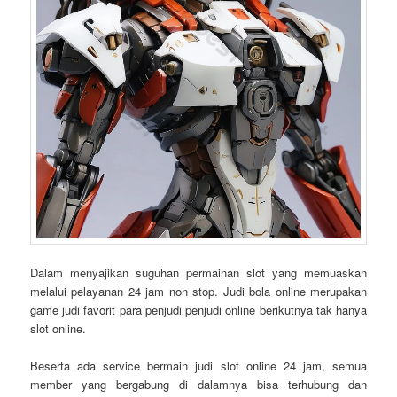
Dalam menyajikan suguhan permainan slot yang memuaskan
melalui pelayanan 24 jam non stop. Judi bola online merupakan
game judi favorit para penjudi penjudi online berikutnya tak hanya
slot online.
Beserta ada service bermain judi slot online 24 jam, semua
member yang bergabung di dalamnya bisa terhubung dan