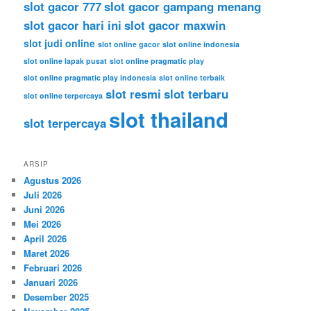
slot gacor 777
slot gacor gampang menang
slot gacor hari ini
slot gacor maxwin
slot judi online
slot online gacor
slot online indonesia
slot online lapak pusat
slot online pragmatic play
slot online pragmatic play indonesia
slot online terbaik
slot resmi
slot terbaru
slot online terpercaya
slot thailand
slot terpercaya
ARSIP
Agustus 2026
Juli 2026
Juni 2026
Mei 2026
April 2026
Maret 2026
Februari 2026
Januari 2026
Desember 2025