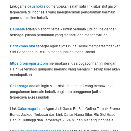
Link game
paushoki slot
merupakan salah satu link situs slot gacor
terpercaya di Indonesia yang menghadirkan pengalaman bermain
game slot online terbaik
Betnesia
adalah platform terbaik untuk bermain judi online dengan
berbagai pilihan permainan yang menarik dan mengasyikkan.
Badakmas slot
sebagai Agen Slot Online Resmi mempersembahkan
Slot Gacor hari ini, cukup menggunakan modal santai
https://roncoparts.com
merupakan situs slot gacor hari ini dengan
RTP live tertinggi gampang menang yang menjamin setiap user akan
mendapatkan
Cakarnaga
adalah login situs slot online resmi yang menawarkan
pengalaman bermain terbaik bagi para penggemar judi slot
terpercaya akses mudah
Link
Cakarnaga
ialah Agen Judi Game Bo Slot Online Terbaik Promo
Bonus Jackpot Terbesar dan Link Daftar Nama Situs Rtp Slot Gacor
Hari Ini Tertinggi dan Terpercaya 2024 Mudah Menang Indonesia.
Link
adalah slot online resmi yang