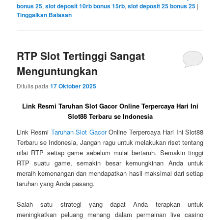
bonus 25
,
slot deposit 10rb bonus 15rb
,
slot deposit 25 bonus 25
|
Tinggalkan Balasan
RTP Slot Tertinggi Sangat
Menguntungkan
Ditulis pada
17 Oktober 2025
Link Resmi Taruhan Slot Gacor Online Terpercaya Hari Ini
Slot88 Terbaru se Indonesia
Link Resmi
Taruhan Slot Gacor
Online Terpercaya Hari Ini Slot88
Terbaru se Indonesia, Jangan ragu untuk melakukan riset tentang
nilai RTP setiap game sebelum mulai bertaruh. Semakin tinggi
RTP suatu game, semakin besar kemungkinan Anda untuk
meraih kemenangan dan mendapatkan hasil maksimal dari setiap
taruhan yang Anda pasang.
Salah satu strategi yang dapat Anda terapkan untuk
meningkatkan peluang menang dalam permainan live casino