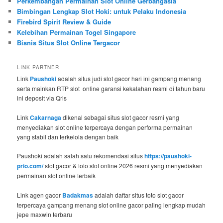
Perkembangan Permainan Slot Online Gerbangasia
Bimbingan Lengkap Slot Hoki: untuk Pelaku Indonesia
Firebird Spirit Review & Guide
Kelebihan Permainan Togel Singapore
Bisnis Situs Slot Online Tergacor
LINK PARTNER
Link
Paushoki
adalah situs judi slot gacor hari ini gampang menang
serta mainkan RTP slot online garansi kekalahan resmi di tahun baru
ini deposit via Qris
Link
Cakarnaga
dikenal sebagai situs slot gacor resmi yang
menyediakan slot online terpercaya dengan performa permainan
yang stabil dan terkelola dengan baik
Paushoki adalah salah satu rekomendasi situs
https://paushoki-
prio.com/
slot gacor & toto slot online 2026 resmi yang menyediakan
permainan slot online terbaik
Link agen gacor
Badakmas
adalah daftar situs toto slot gacor
terpercaya gampang menang slot online gacor paling lengkap mudah
jepe maxwin terbaru