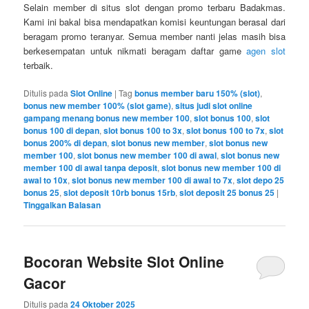
Selain member di situs slot dengan promo terbaru Badakmas.
Kami ini bakal bisa mendapatkan komisi keuntungan berasal dari
beragam promo teranyar. Semua member nanti jelas masih bisa
berkesempatan untuk nikmati beragam daftar game
agen slot
terbaik.
Ditulis pada
Slot Online
|
Tag
bonus member baru 150% (slot)
,
bonus new member 100% (slot game)
,
situs judi slot online
gampang menang bonus new member 100
,
slot bonus 100
,
slot
bonus 100 di depan
,
slot bonus 100 to 3x
,
slot bonus 100 to 7x
,
slot
bonus 200% di depan
,
slot bonus new member
,
slot bonus new
member 100
,
slot bonus new member 100 di awal
,
slot bonus new
member 100 di awal tanpa deposit
,
slot bonus new member 100 di
awal to 10x
,
slot bonus new member 100 di awal to 7x
,
slot depo 25
bonus 25
,
slot deposit 10rb bonus 15rb
,
slot deposit 25 bonus 25
|
Tinggalkan Balasan
Bocoran Website Slot Online
Gacor
Ditulis pada
24 Oktober 2025