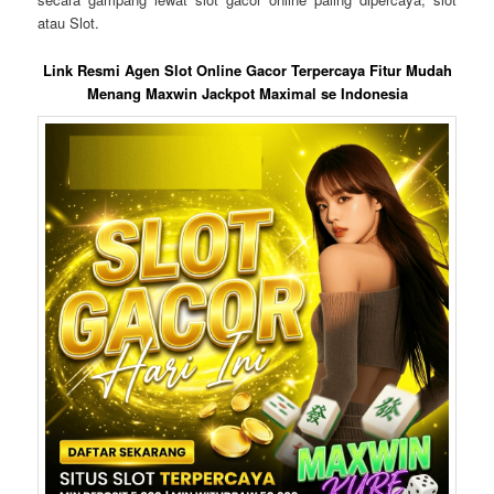
atau Slot.
Link Resmi Agen Slot Online Gacor Terpercaya Fitur Mudah
Menang Maxwin Jackpot Maximal se Indonesia