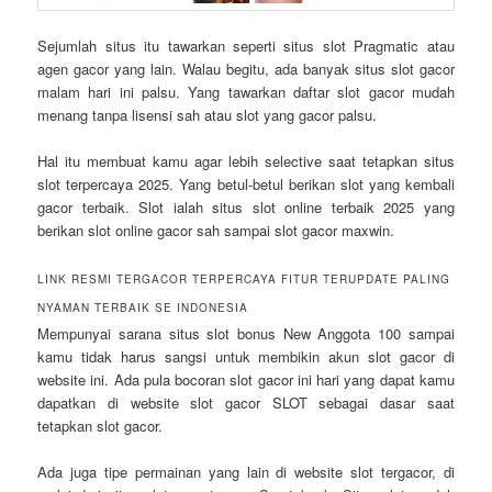
Sejumlah situs itu tawarkan seperti situs slot Pragmatic atau
agen gacor yang lain. Walau begitu, ada banyak situs slot gacor
malam hari ini palsu. Yang tawarkan daftar slot gacor mudah
menang tanpa lisensi sah atau slot yang gacor palsu.
Hal itu membuat kamu agar lebih selective saat tetapkan situs
slot terpercaya 2025. Yang betul-betul berikan slot yang kembali
gacor terbaik. Slot ialah situs slot online terbaik 2025 yang
berikan slot online gacor sah sampai slot gacor maxwin.
LINK RESMI TERGACOR TERPERCAYA FITUR TERUPDATE PALING
NYAMAN TERBAIK SE INDONESIA
Mempunyai sarana situs slot bonus New Anggota 100 sampai
kamu tidak harus sangsi untuk membikin akun slot gacor di
website ini. Ada pula bocoran slot gacor ini hari yang dapat kamu
dapatkan di website slot gacor SLOT sebagai dasar saat
tetapkan slot gacor.
Ada juga tipe permainan yang lain di website slot tergacor, di