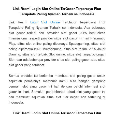
Link Resmi Login Slot Online TerGacor Terpercaya Fitur
Terupdate Paling Nyaman Terbaik se Indonesia
Link Resmi
Login Slot Online
TerGacor Terpercaya Fitur
Terupdate Paling Nyaman Terbaik se Indonesia, Ada beberapa
slot gacor terkini dari provider slot gacor 2025 berkualitas
Internasional, seperti provider situs slot gacor ini hari Pragmatic
Play, situs slot online paling dipercaya Spadegaming, situs slot
paling dipercaya 2025 Microgaming, situs slot terkini 2025 Joker
Gaming, situs slot terbaik Slot online, situs slot tanpa potongan
Slot, dan ada beberapa provider situs slot paling gacor atau situs
slot gacor yang terdapat.
Semua provider itu berlomba membuat slot paling gacor untuk
sejumlah pemainnya membuat kamu bisa dengan gampang
bermain slot yang gacor ini hari dengan patuhi informasi slot
gacor ini hari. Semakin pertambahan tekad slot yang gacor ini
hari membuat sejumlah situs slot luar negeri ada terhitung di
Indonesia.
Link Resmi Login Slot Online TerGacor Terpercaya Fitur