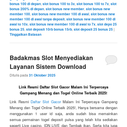
bonus 100 di depan
,
slot bonus 100 to 3x
,
slot bonus 100 to 7x
,
slot
bonus 200% di depan
,
slot bonus new member
,
slot bonus new
member 100
,
slot bonus new member 100 di awal
,
slot bonus new
member 100 di awal tanpa deposit
,
slot bonus new member 100 di
awal to 10x
,
slot bonus new member 100 di awal to 7x
,
slot depo 25
bonus 25
,
slot deposit 10rb bonus 15rb
,
slot deposit 25 bonus 25
|
Tinggalkan Balasan
Badakmas Slot Menyediakan
Layanan Sistem Download
Ditulis pada
31 Oktober 2025
Link Resmi Daftar Slot Gacor Malam Ini Terpercaya
Gampang Menang dan Togel Online Terbaik 2025!
Link Resmi
Daftar Slot Gacor
Malam Ini Terpercaya Gampang
Menang dan Togel Online Terbaik 2025!, Hanya bersama dengan
menggunakan 1 user id saja, anda sudah bisa memainkan
semua permainan togel deposit pulsa yang telah kita sediakan
seperti Live casino, IDN LIVE dan Tembak ikan. Serta kita juga