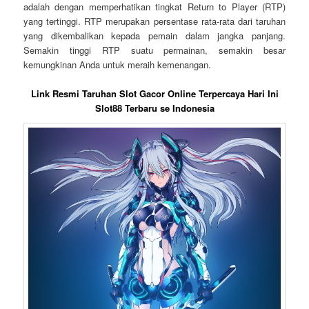
adalah dengan memperhatikan tingkat Return to Player (RTP)
yang tertinggi. RTP merupakan persentase rata-rata dari taruhan
yang dikembalikan kepada pemain dalam jangka panjang.
Semakin tinggi RTP suatu permainan, semakin besar
kemungkinan Anda untuk meraih kemenangan.
Link Resmi Taruhan Slot Gacor Online Terpercaya Hari Ini
Slot88 Terbaru se Indonesia