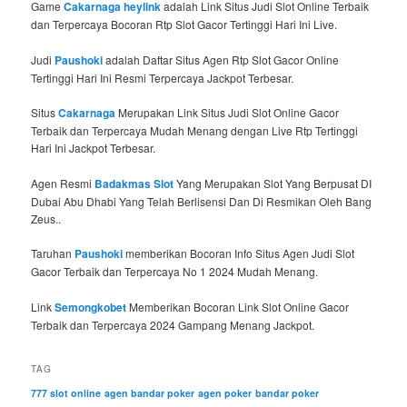
Game
Cakarnaga heylink
adalah Link Situs Judi Slot Online Terbaik
dan Terpercaya Bocoran Rtp Slot Gacor Tertinggi Hari Ini Live.
Judi
Paushoki
adalah Daftar Situs Agen Rtp Slot Gacor Online
Tertinggi Hari Ini Resmi Terpercaya Jackpot Terbesar.
Situs
Cakarnaga
Merupakan Link Situs Judi Slot Online Gacor
Terbaik dan Terpercaya Mudah Menang dengan Live Rtp Tertinggi
Hari Ini Jackpot Terbesar.
Agen Resmi
Badakmas Slot
Yang Merupakan Slot Yang Berpusat DI
Dubai Abu Dhabi Yang Telah Berlisensi Dan Di Resmikan Oleh Bang
Zeus..
Taruhan
Paushoki
memberikan Bocoran Info Situs Agen Judi Slot
Gacor Terbaik dan Terpercaya No 1 2024 Mudah Menang.
Link
Semongkobet
Memberikan Bocoran Link Slot Online Gacor
Terbaik dan Terpercaya 2024 Gampang Menang Jackpot.
TAG
777 slot online
agen bandar poker
agen poker
bandar poker