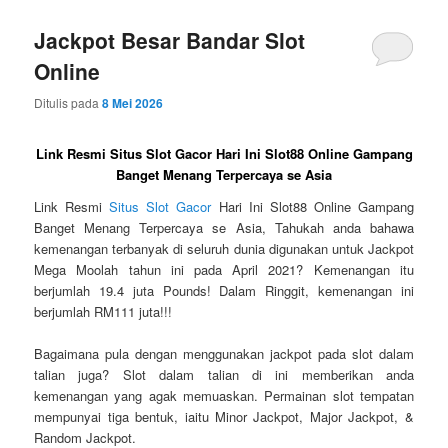
Jackpot Besar Bandar Slot
Online
Ditulis pada
8 Mei 2026
Link Resmi Situs Slot Gacor Hari Ini Slot88 Online Gampang
Banget Menang Terpercaya se Asia
Link Resmi
Situs Slot Gacor
Hari Ini Slot88 Online Gampang
Banget Menang Terpercaya se Asia, Tahukah anda bahawa
kemenangan terbanyak di seluruh dunia digunakan untuk Jackpot
Mega Moolah tahun ini pada April 2021? Kemenangan itu
berjumlah 19.4 juta Pounds! Dalam Ringgit, kemenangan ini
berjumlah RM111 juta!!!
Bagaimana pula dengan menggunakan jackpot pada slot dalam
talian juga? Slot dalam talian di ini memberikan anda
kemenangan yang agak memuaskan. Permainan slot tempatan
mempunyai tiga bentuk, iaitu Minor Jackpot, Major Jackpot, &
Random Jackpot.