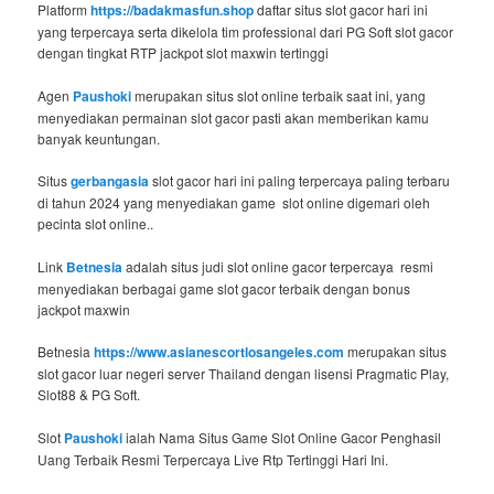
Platform
https://badakmasfun.shop
daftar situs slot gacor hari ini
yang terpercaya serta dikelola tim professional dari PG Soft slot gacor
dengan tingkat RTP jackpot slot maxwin tertinggi
Agen
Paushoki
merupakan situs slot online terbaik saat ini, yang
menyediakan permainan slot gacor pasti akan memberikan kamu
banyak keuntungan.
Situs
gerbangasia
slot gacor hari ini paling terpercaya paling terbaru
di tahun 2024 yang menyediakan game slot online digemari oleh
pecinta slot online..
Link
Betnesia
adalah situs judi slot online gacor terpercaya resmi
menyediakan berbagai game slot gacor terbaik dengan bonus
jackpot maxwin
Betnesia
https://www.asianescortlosangeles.com
merupakan situs
slot gacor luar negeri server Thailand dengan lisensi Pragmatic Play,
Slot88 & PG Soft.
Slot
Paushoki
ialah Nama Situs Game Slot Online Gacor Penghasil
Uang Terbaik Resmi Terpercaya Live Rtp Tertinggi Hari Ini.