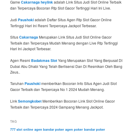
Game
Cakarnaga heylink
adalah Link Situs Judi Slot Online Terbaik
dan Terpercaya Bocoran Rtp Slot Gacor Tertinggi Hari Ini Live.
Judi
Paushoki
adalah Daftar Situs Agen Rtp Slot Gacor Online
Tertinggi Hari Ini Resmi Terpercaya Jackpot Terbesar.
Situs
Cakarnaga
Merupakan Link Situs Judi Slot Online Gacor
Terbaik dan Terpercaya Mudah Menang dengan Live Rtp Tertinggi
Hari Ini Jackpot Terbesar.
Agen Resmi
Badakmas Slot
Yang Merupakan Slot Yang Berpusat DI
Dubai Abu Dhabi Yang Telah Berlisensi Dan Di Resmikan Oleh Bang
Zeus..
Taruhan
Paushoki
memberikan Bocoran Info Situs Agen Judi Slot
Gacor Terbaik dan Terpercaya No 1 2024 Mudah Menang.
Link
Semongkobet
Memberikan Bocoran Link Slot Online Gacor
Terbaik dan Terpercaya 2024 Gampang Menang Jackpot.
TAG
777 slot online
agen bandar poker
agen poker
bandar poker