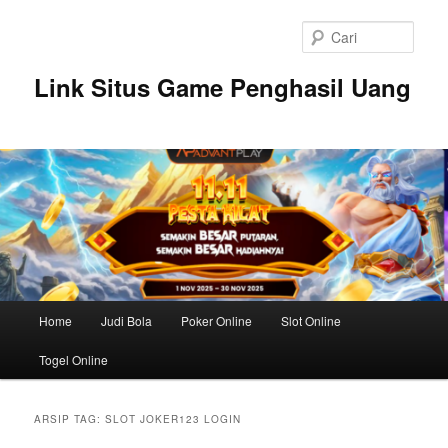
Langsung
Langsung
ke
ke
Cari
konten
konten
utama
sekunder
Link Situs Game Penghasil Uang
Menu
Home
Judi Bola
Poker Online
Slot Online
utama
Togel Online
ARSIP TAG:
SLOT JOKER123 LOGIN