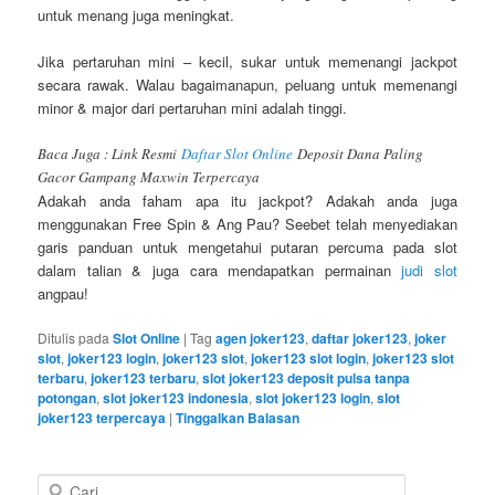
untuk menang juga meningkat.
Jika pertaruhan mini – kecil, sukar untuk memenangi jackpot
secara rawak. Walau bagaimanapun, peluang untuk memenangi
minor & major dari pertaruhan mini adalah tinggi.
Baca Juga : Link Resmi
Daftar Slot Online
Deposit Dana Paling
Gacor Gampang Maxwin Terpercaya
Adakah anda faham apa itu jackpot? Adakah anda juga
menggunakan Free Spin & Ang Pau? Seebet telah menyediakan
garis panduan untuk mengetahui putaran percuma pada slot
dalam talian & juga cara mendapatkan permainan
judi slot
angpau!
Ditulis pada
Slot Online
|
Tag
agen joker123
,
daftar joker123
,
joker
slot
,
joker123 login
,
joker123 slot
,
joker123 slot login
,
joker123 slot
terbaru
,
joker123 terbaru
,
slot joker123 deposit pulsa tanpa
potongan
,
slot joker123 indonesia
,
slot joker123 login
,
slot
joker123 terpercaya
|
Tinggalkan Balasan
C