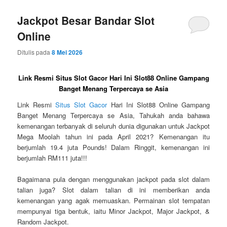
Jackpot Besar Bandar Slot
Online
Ditulis pada
8 Mei 2026
Link Resmi Situs Slot Gacor Hari Ini Slot88 Online Gampang
Banget Menang Terpercaya se Asia
Link Resmi
Situs Slot Gacor
Hari Ini Slot88 Online Gampang
Banget Menang Terpercaya se Asia, Tahukah anda bahawa
kemenangan terbanyak di seluruh dunia digunakan untuk Jackpot
Mega Moolah tahun ini pada April 2021? Kemenangan itu
berjumlah 19.4 juta Pounds! Dalam Ringgit, kemenangan ini
berjumlah RM111 juta!!!
Bagaimana pula dengan menggunakan jackpot pada slot dalam
talian juga? Slot dalam talian di ini memberikan anda
kemenangan yang agak memuaskan. Permainan slot tempatan
mempunyai tiga bentuk, iaitu Minor Jackpot, Major Jackpot, &
Random Jackpot.