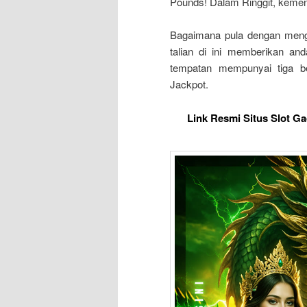
Pounds! Dalam Ringgit, kemena
Bagaimana pula dengan mengg
talian di ini memberikan a
tempatan mempunyai tiga be
Jackpot.
Link Resmi Situs Slot G