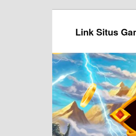
Langsung
Langsung
ke
ke
konten
konten
Link Situs G
utama
sekunder