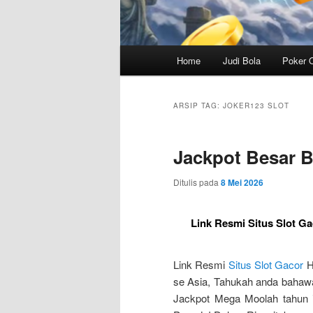
Menu
Home
Judi Bola
Poker O
utama
ARSIP TAG:
JOKER123 SLOT
Jackpot Besar B
Ditulis pada
8 Mei 2026
Link Resmi Situs Slot G
Link Resmi
Situs Slot Gacor
H
se Asia, Tahukah anda bahawa
Jackpot Mega Moolah tahun i