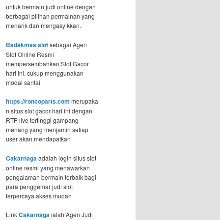
untuk bermain judi online dengan
berbagai pilihan permainan yang
menarik dan mengasyikkan.
Badakmas slot
sebagai Agen
Slot Online Resmi
mempersembahkan Slot Gacor
hari ini, cukup menggunakan
modal santai
https://roncoparts.com
merupaka
n situs slot gacor hari ini dengan
RTP live tertinggi gampang
menang yang menjamin setiap
user akan mendapatkan
Cakarnaga
adalah login situs slot
online resmi yang menawarkan
pengalaman bermain terbaik bagi
para penggemar judi slot
terpercaya akses mudah
Link
Cakarnaga
ialah Agen Judi