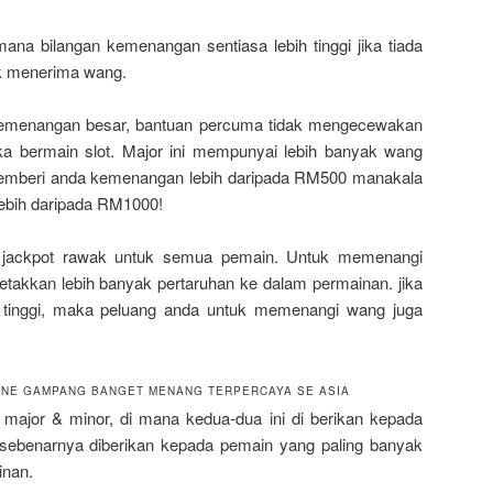
 mana bilangan kemenangan sentiasa lebih tinggi jika tiada
 menerima wang.
kemenangan besar, bantuan percuma tidak mengecewakan
ka bermain slot. Major ini mempunyai lebih banyak wang
 memberi anda kemenangan lebih daripada RM500 manakala
ebih daripada RM1000!
 jackpot rawak untuk semua pemain. Untuk memenangi
etakkan lebih banyak pertaruhan ke dalam permainan. jika
h tinggi, maka peluang anda untuk memenangi wang juga
NLINE GAMPANG BANGET MENANG TERPERCAYA SE ASIA
major & minor, di mana kedua-dua ini di berikan kepada
ebenarnya diberikan kepada pemain yang paling banyak
inan.