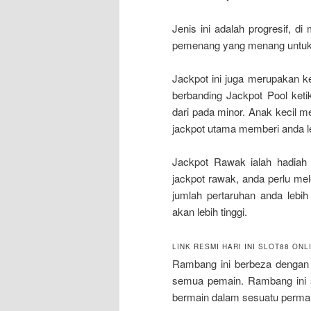
Jenis ini adalah progresif, di
pemenang yang menang untuk
Jackpot ini juga merupakan 
berbanding Jackpot Pool keti
dari pada minor. Anak kecil
jackpot utama memberi anda l
Jackpot Rawak ialah hadiah
jackpot rawak, anda perlu mel
jumlah pertaruhan anda lebi
akan lebih tinggi.
LINK RESMI HARI INI SLOT88 O
Rambang ini berbeza dengan 
semua pemain. Rambang ini s
bermain dalam sesuatu perma